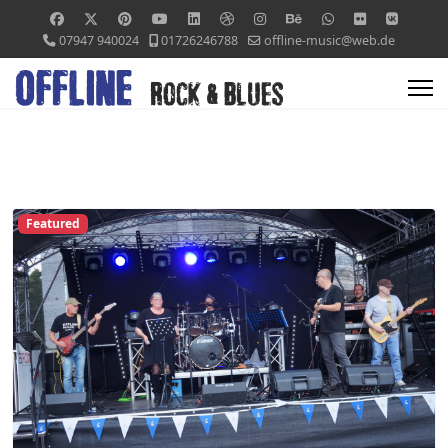
07947 940024
01726246788
offline-music@web.de
Featured